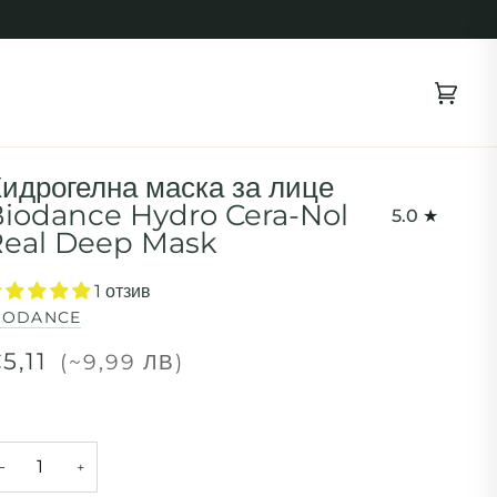
Коли
(0)
идрогелна маска за лице
iodance Hydro Cera-Nol
5.0
eal Deep Mask
1 отзив
IODANCE
5,11
(~9,99 ЛВ)
−
+