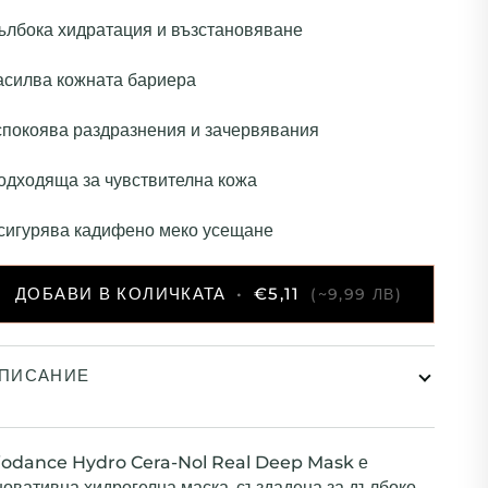
ълбока хидратация и възстановяване
асилва кожната бариера
спокоява раздразнения и зачервявания
одходяща за чувствителна кожа
сигурява кадифено меко усещане
ДОБАВИ В КОЛИЧКАТА
•
€5,11
(~9,99 ЛВ)
ПИСАНИЕ
iodance Hydro Cera-Nol Real Deep Mask
е
новативна хидрогелна маска, създадена за
дълбоко