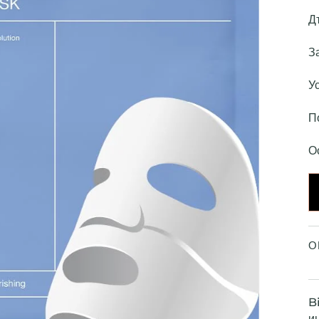
Д
З
У
П
О
О
B
и