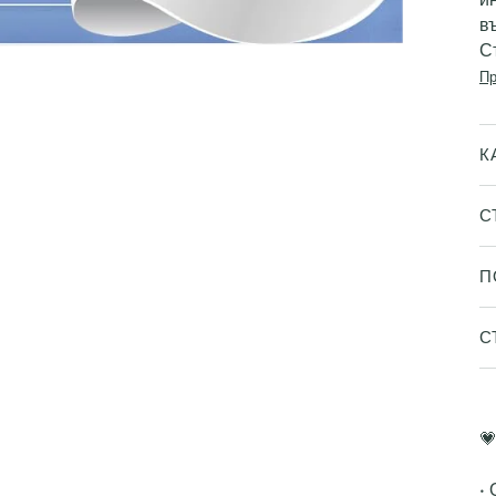
в
С
Пр
К
С
П
С

•