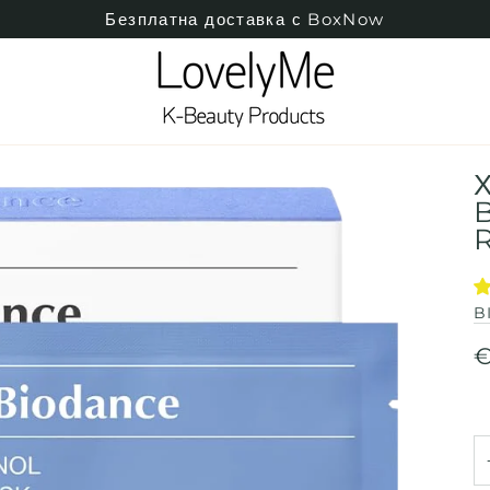
Безплатна доставка с BoxNow
Х
B
R
B
€