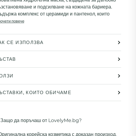
ъзстановяване и подсилване на кожната бариера
.
ъдържа комплекс от
церамиди и пантенол
, които
очети повече
АК СЕ ИЗПОЛЗВА
ЪСТАВ
ОЛЗИ
ЪСТАВКИ, КОИТО ОБИЧАМЕ
Защо да поръчаш от LovelyMe.bg?
 Оригинална корейска козметика с доказан произход.