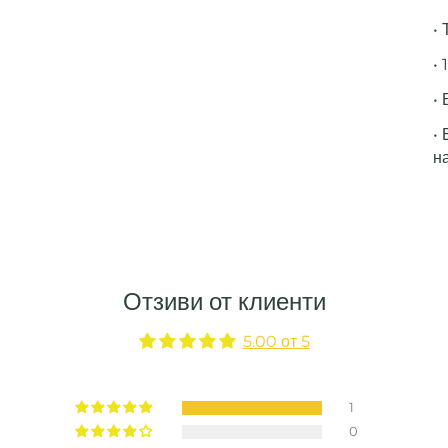
• 
• 
• 
•
н
Отзиви от клиенти
5.00 от 5
1
0