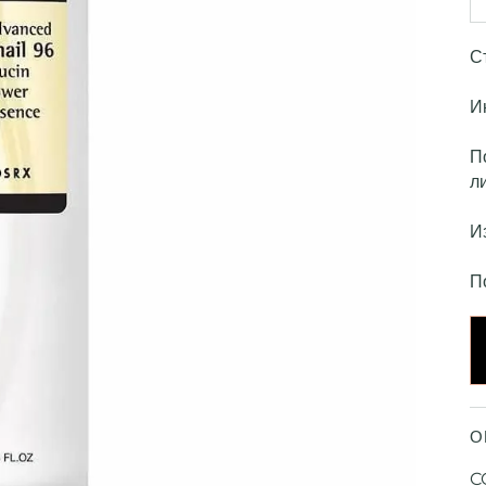
С
И
П
л
И
П
О
C