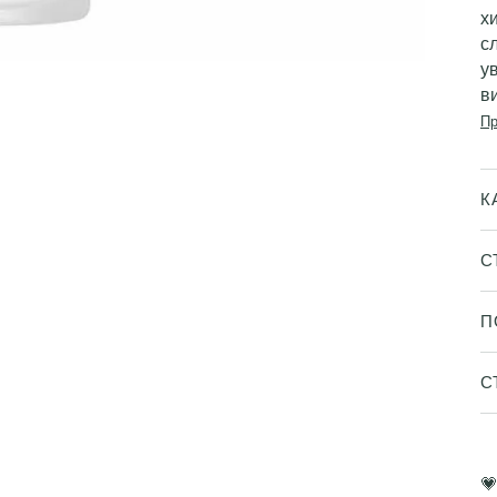
х
сл
у
в
Пр
К
С
П
С
