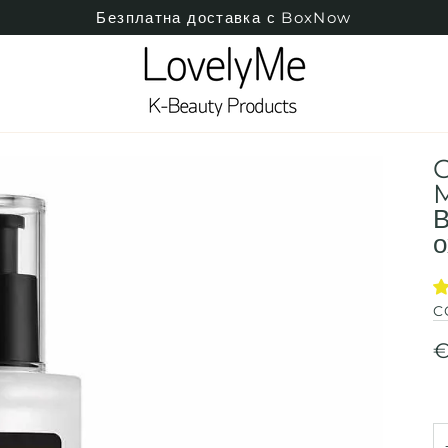
Безплатна доставка с BoxNow
C
M
В
о
C
€