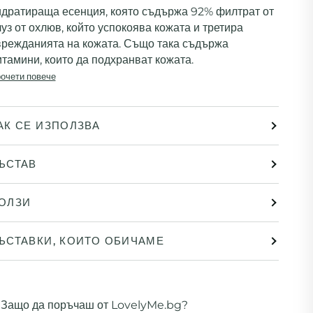
идратираща есенция, която съдържа 92% филтрат от
уз от охлюв, който успокоява кожата и третира
врежданията на кожата. Също така съдържа
итамини, които да подхранват кожата.
очети повече
АК СЕ ИЗПОЛЗВА
ЪСТАВ
ОЛЗИ
ЪСТАВКИ, КОИТО ОБИЧАМЕ
Защо да поръчаш от LovelyMe.bg?