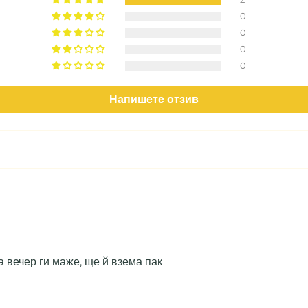
0
0
0
0
Напишете отзив
а вечер ги маже, ще й взема пак