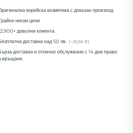
 Оригинална корейска козметика с доказан произход.
Трайно ниски цени.
12,900+ доволни клиента.
Безплатна доставка над 50 лв.
(~25,56 €)
 Бърза доставка и отлично обслужване с 14 дни право
а връщане.