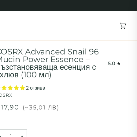
Коли
(0)
OSRX Advanced Snail 96
ucin Power Essence –
5.0
ъзстановяваща есенция с
хлюв (100 мл)
2 отзива
OSRX
17,90
(~35,01 ЛВ)
−
+