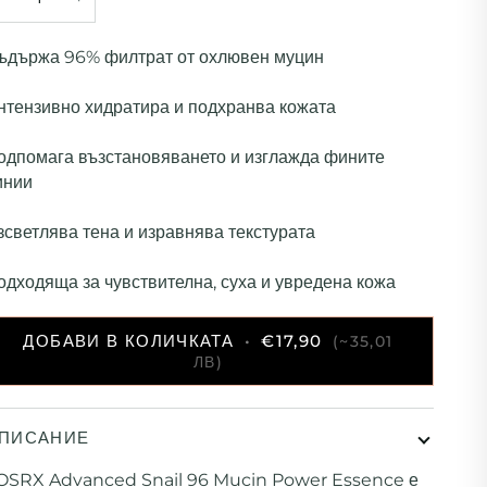
ъдържа 96% филтрат от охлювен муцин
нтензивно хидратира и подхранва кожата
одпомага възстановяването и изглажда фините
инии
зсветлява тена и изравнява текстурата
одходяща за чувствителна, суха и увредена кожа
ДОБАВИ В КОЛИЧКАТА
•
€17,90
(~35,01
ЛВ)
ПИСАНИЕ
OSRX Advanced Snail 96 Mucin Power Essence е