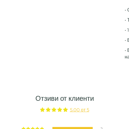
•
• 
• 
• 
•
н
Отзиви от клиенти
5.00 от 5
2