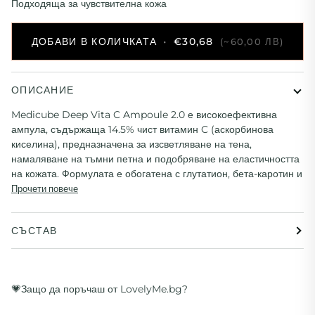
Подходяща за чувствителна кожа
ДОБАВИ В КОЛИЧКАТА
•
€30,68
(~60,00 ЛВ)
ОПИСАНИЕ
Medicube Deep Vita C Ampoule 2.0 е високоефективна
ампула, съдържаща 14.5% чист витамин C (аскорбинова
киселина), предназначена за изсветляване на тена,
намаляване на тъмни петна и подобряване на еластичността
на кожата.
Формулата е обогатена с глутатион, бета-каротин и
Прочети повече
СЪСТАВ
💗Защо да поръчаш от LovelyMe.bg?