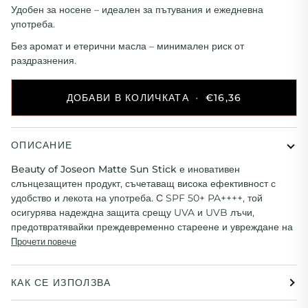
Удобен за носене
– идеален за пътувания и ежедневна
употреба.
Без аромат и етерични масла
– минимален риск от
раздразнения.
ДОБАВИ В КОЛИЧКАТА
•
€16,36
ОПИСАНИЕ
Beauty of Joseon Matte Sun Stick
е иновативен
слънцезащитен продукт, съчетаващ висока ефективност с
удобство и лекота на употреба. С SPF 50+ PA++++, той
осигурява надеждна защита срещу UVA и UVB лъчи,
предотвратявайки преждевременно стареене и увреждане на
Прочети повече
КАК СЕ ИЗПОЛЗВА