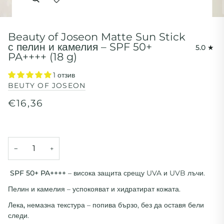
Разширяване на заглавието на изображението
Beauty of Joseon Matte Sun Stick
с пелин и камелия – SPF 50+
5.0
PA++++ (18 g)
1 отзив
BEUTY OF JOSEON
€16,36
−
+
SPF 50+ PA++++
– висока защита срещу UVA и UVB лъчи.
Пелин и камелия
– успокояват и хидратират кожата.
Лека, немазна текстура
– попива бързо, без да оставя бели
следи.