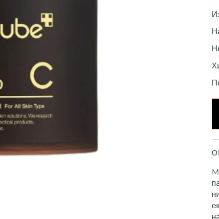
И
Н
Н
Х
П
О
M
п
н
е
н