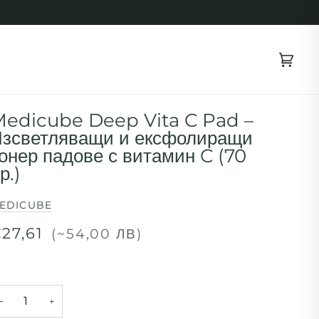
Коли
(0)
edicube Deep Vita C Pad –
зсветляващи и ексфолиращи
онер падове с витамин C (70
р.)
EDICUBE
27,61
(~54,00 ЛВ)
−
+