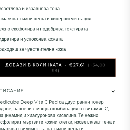
зсветлява и изравнява тена
амалява тъмни петна и хиперпигментация
ежно ексфолира и подобрява текстурата
идратира и успокоява кожата
одходящ за чувствителна кожа
ДОБАВИ В КОЛИЧКАТА
•
€27,61
(~54,00
ЛВ)
ПИСАНИЕ
edicube Deep Vita C Pad са двустранни тонер
адове, напоени с мощна комбинация от витамин C,
иацинамид и хиалуронова киселина.
Те нежно
ксфолират мъртвите кожни клетки, изсветляват тена и
амаляват видимостта на тъмни петна и