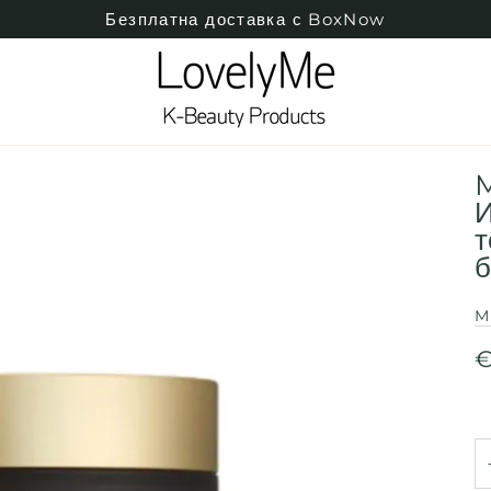
Безплатна доставка с BoxNow
M
И
т
б
M
€