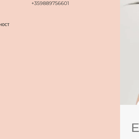
+359889756601
ност
Е