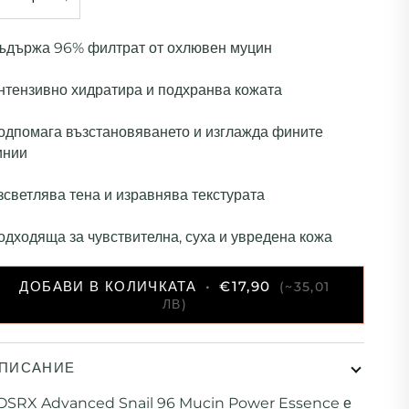
ъдържа 96% филтрат от охлювен муцин
нтензивно хидратира и подхранва кожата
одпомага възстановяването и изглажда фините
инии
зсветлява тена и изравнява текстурата
одходяща за чувствителна, суха и увредена кожа
ДОБАВИ В КОЛИЧКАТА
•
€17,90
(~35,01
ЛВ)
ПИСАНИЕ
OSRX Advanced Snail 96 Mucin Power Essence е