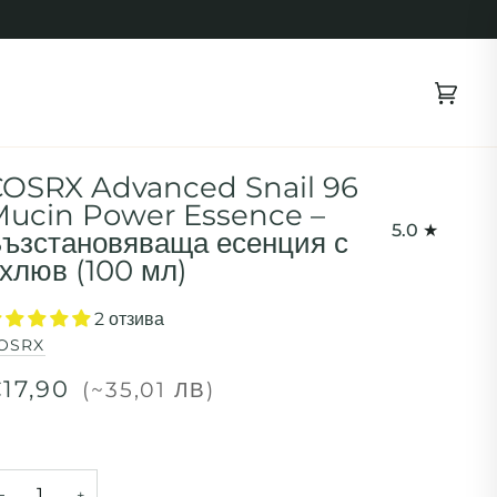
Коли
(0)
OSRX Advanced Snail 96
ucin Power Essence –
5.0
ъзстановяваща есенция с
хлюв (100 мл)
2 отзива
OSRX
17,90
(~35,01 ЛВ)
−
+