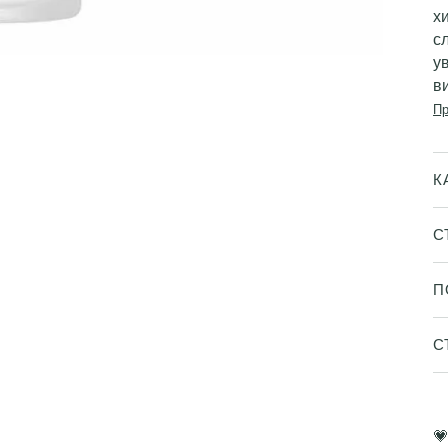
х
сл
у
в
Пр
К
С
П
С
