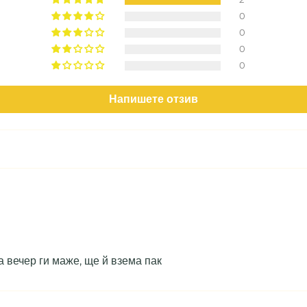
0
0
0
0
Напишете отзив
а вечер ги маже, ще й взема пак