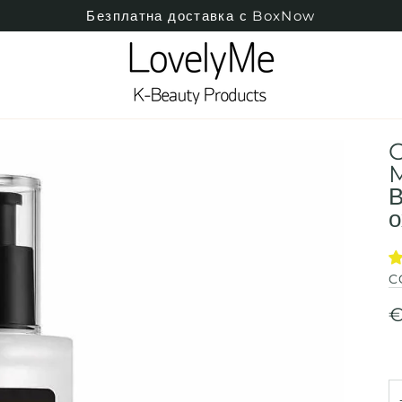
Безплатна доставка с BoxNow
C
M
В
о
C
€