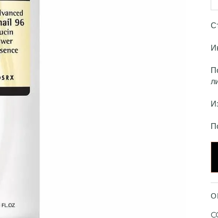
С
И
П
л
И
П
О
C