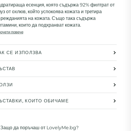
идратираща есенция, която съдържа 92% филтрат от
уз от охлюв, който успокоява кожата и третира
врежданията на кожата. Също така съдържа
итамини, които да подхранват кожата.
очети повече
АК СЕ ИЗПОЛЗВА
ЪСТАВ
ОЛЗИ
ЪСТАВКИ, КОИТО ОБИЧАМЕ
Защо да поръчаш от LovelyMe.bg?