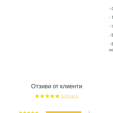
•
• 
• 
• 
•
н
Отзиви от клиенти
5.00 от 5
2