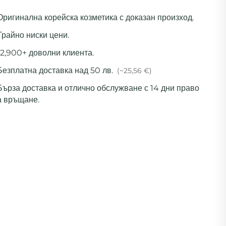
 Оригинална корейска козметика с доказан произход.
Трайно ниски цени.
12,900+ доволни клиента.
Безплатна доставка над 50 лв.
(~25,56 €)
 Бърза доставка и отлично обслужване с 14 дни право
а връщане.