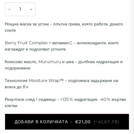
−
+
Нощна маска за устни – плътна грижа, която работи, докато
спите
Berry Fruit Complex + витамин C – антиоксиданти, които
изглаждат и подсилват устните
Кокосово масло, Murumuru и шеа – дълбока хидратация и
подхранване
Технология Moisture Wrap™ – подпомага задържане на
влага до 8 ч
Резултати след 1 седмица – +135 % хидратация, -40 % мъртви
клетки
ДОБАВИ В КОЛИЧКАТА
•
€21,00
(~41,07 ЛВ)