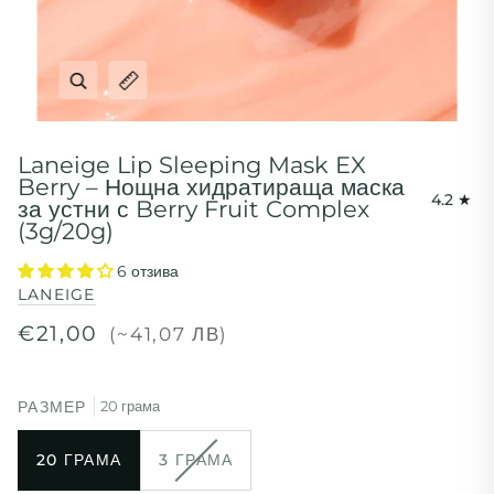
Увеличи
Разширяване на заглавието на изображението
Laneige Lip Sleeping Mask EX
Berry – Нощна хидратираща маска
4.2
за устни с Berry Fruit Complex
(3g/20g)
6 отзива
LANEIGE
€21,00
(~41,07 ЛВ)
РАЗМЕР
20 грама
20 ГРАМА
3 ГРАМА