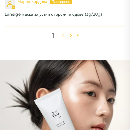
Мария Кордова
Laneige маска за устни с горски плодове (3g/20g)
1
2