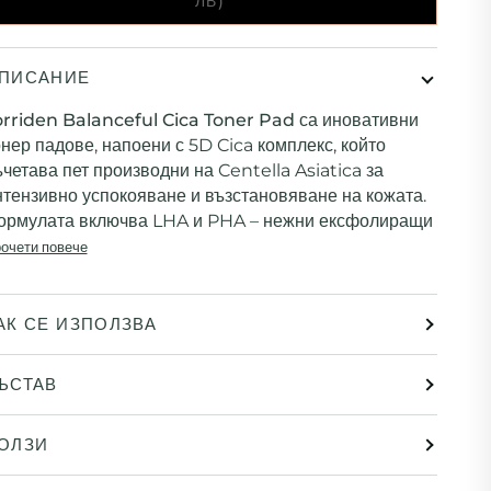
ЛВ)
ПИСАНИЕ
orriden Balanceful Cica Toner Pad
са иновативни
онер падове, напоени с 5D Cica комплекс, който
ъчетава пет производни на Centella Asiatica за
нтензивно успокояване и възстановяване на кожата.
ормулата включва LHA и PHA – нежни ексфолиращи
очети повече
АК СЕ ИЗПОЛЗВА
ЪСТАВ
ОЛЗИ