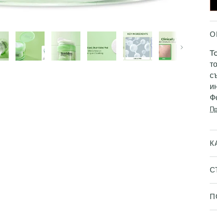
О
Следваща
T
т
с
и
Ф
Пр
К
С
П