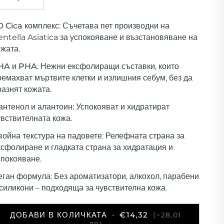
D Cica комплекс
: Съчетава пет производни на
entella Asiatica за успокояване и възстановяване на
ожата.
HA и PHA
: Нежни ексфолиращи съставки, които
ремахват мъртвите клетки и излишния себум, без да
разнят кожата.
антенол и алантоин
: Успокояват и хидратират
увствителната кожа.
война текстура на падовете
: Релефната страна за
ксфолиране и гладката страна за хидратация и
спокояване.
еган формула
: Без ароматизатори, алкохол, парабени
 силикони – подходяща за чувствителна кожа.
ДОБАВИ В КОЛИЧКАТА
•
€14,32
(~28,01