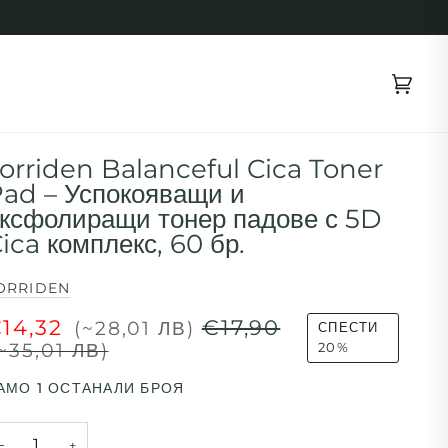
Коли
(0)
orriden Balanceful Cica Toner
ad – Успокояващи и
ксфолиращи тонер падове с 5D
ica комплекс, 60 бр.
ORRIDEN
14,32
€17,90
(~28,01 ЛВ)
СПЕСТИ
~35,01 ЛВ)
20%
АМО
1
ОСТАНАЛИ БРОЯ
−
+