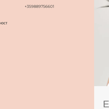
+359889756601
ност
Е