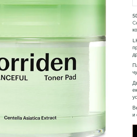
5
C
к
L
п
д
П
ч
Д
е
у
В
и