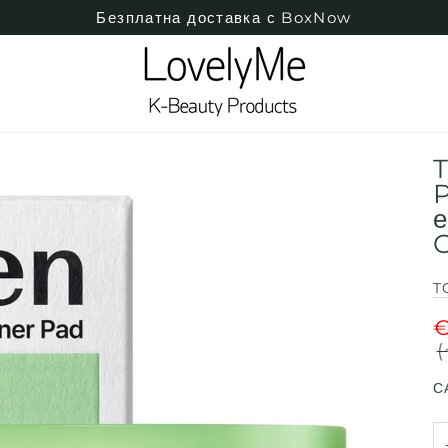
Безплатна доставка с BoxNow
T
P
е
C
T
€
(
С