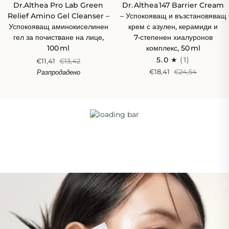
Dr.Althea
Dr. Althea 147
СПЕСТИ 14%
СПЕСТИ 24%
Dr.Althea Pro Lab Green
Dr. Althea 147 Barrier Cream
Pro
Barrier
Relief Amino Gel Cleanser –
– Успокояващ и възстановяващ
Lab
Cream
Успокояващ аминокиселинен
крем с азулен, керамиди и
Green
–
гел за почистване на лице,
7‑степенен хиалуронов
Relief
Успокояващ
100 ml
комплекс, 50 ml
Amino
и
5.0
(1)
€11,41
€13,42
Gel
възстановяващ
€18,41
€24,54
Разпродадено
Cleanser
крем
–
с
Успокояващ
азулен,
аминокиселинен
керамиди
гел
и
за
7‑степенен
почистване
хиалуронов
на
комплекс,
лице,
50 ml
100 ml