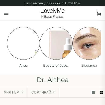
Преминаване
Безплатна доставка с BoxNow
към
съдържанието
Ко
(0
Anua
Beauty of Joseon
Biodance
Dr. Althea
Сортирай
ФИЛТЪР
СОРТИРАЙ