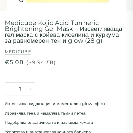
Medicube Kojic Acid Turmeric
Brightening Gel Mask – Изсветляваща
гел маска с койева киселина и куркума
за равномерен тен и glow (28 g)
MEDICUBE
€5,08
(~9,94 ЛВ)
−
+
Интензивна хидратация и моментален glow ефект
Изравнява тена и намалява тъмни петна
Подобрява еластичността и изглажда кожата
Успокоява и възстановява кожната бариера